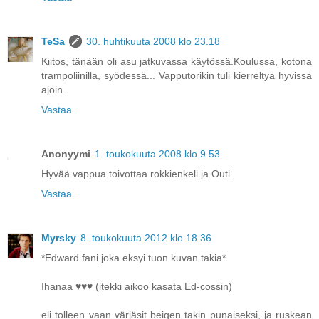
TeSa
30. huhtikuuta 2008 klo 23.18
Kiitos, tänään oli asu jatkuvassa käytössä.Koulussa, kotona
trampoliinilla, syödessä... Vapputorikin tuli kierreltyä hyvissä
ajoin.
Vastaa
Anonyymi
1. toukokuuta 2008 klo 9.53
Hyvää vappua toivottaa rokkienkeli ja Outi.
Vastaa
Myrsky
8. toukokuuta 2012 klo 18.36
*Edward fani joka eksyi tuon kuvan takia*
Ihanaa ♥♥♥ (itekki aikoo kasata Ed-cossin)
eli tolleen vaan värjäsit beigen takin punaiseksi, ja ruskean