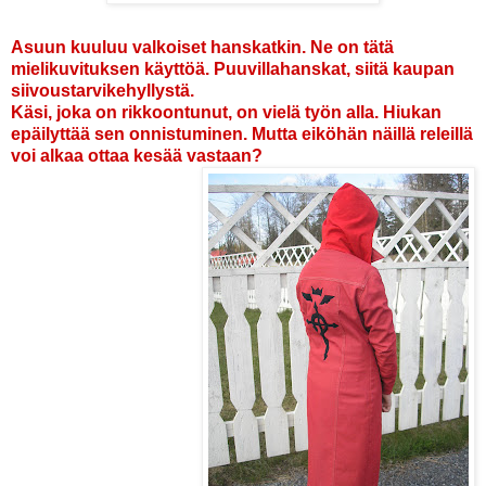
Asuun kuuluu valkoiset hanskatkin. Ne on tätä
mielikuvituksen käyttöä. Puuvillahanskat, siitä kaupan
siivoustarvikehyllystä.
Käsi, joka on rikkoontunut, on vielä työn alla. Hiukan
epäilyttää sen onnistuminen. Mutta eiköhän näillä releillä
voi alkaa ottaa kesää vastaan?