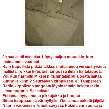
Ja saalis oli mieluisa. Löytyi paljon muutakin, kun
etsimämme vaatteet.
Hain hupullista pitkää takkia, mutta ainoa versio hyvästä
mallista, roikkui kirpparin tangossa ilman hintalappua.
Voi, kun harmitti! Miksei niitä hintalappuja osata laittaa
kunnolla kiin
ni? Seuraavan kirppiksen, eli Tampereen
Radio kirppiksen tangosta löysin tämän beigen takin,
ilman huppua. Sai kelvata.
Fridasta löytyi musta pikkujakku ja housut.
Sitten kauppaan ja värihyllylle. Yksi ainoa paketti jäljellä
Nitorin väriaineen Tomat-sävystä. Paketti värisuolaa ja