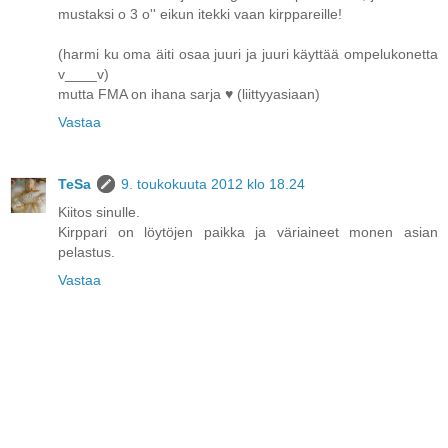
mustaksi o 3 o'' eikun itekki vaan kirppareille!
(harmi ku oma äiti osaa juuri ja juuri käyttää ompelukonetta
v____v)
mutta FMA on ihana sarja ♥ (liittyyasiaan)
Vastaa
TeSa
9. toukokuuta 2012 klo 18.24
Kiitos sinulle.
Kirppari on löytöjen paikka ja väriaineet monen asian
pelastus.
Vastaa