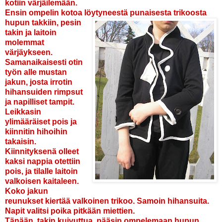
kotiin värjäilemään.
Ensin ompelin kotoa löytyneestä punaisesta trikoosta
hupun takkiin, pesin
takin ja laitoin
molemmat
värjäykseen.
Samanaikaisesti otin
työn alle mustan
jakun, josta irrotin
hihansuiden rimpsut
ja napilliset tampit.
Leikkasin
ylimääräiset pois ja
kiinnitin hihoihin
takaisin.
Kiinnityksenä olleet
kaksi nappia otettiin
pois, ja tilalle laitoin
valkoisen kaitaleen.
Koko jakun
reunukset kiertää valkoinen trikoo. Samoin hihansuita.
Napit valitsi poika pitkään miettien.
Tänään, takin kuivuttua, pääsin ompelemaan hupun