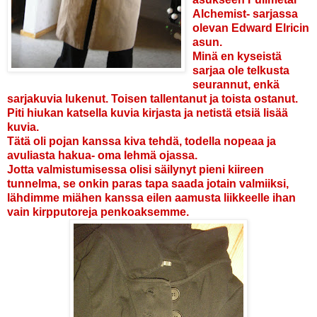
Alchemist- sarjassa
olevan Edward Elricin
asun.
Minä en kyseistä
sarjaa ole telkusta
seurannut, enkä
sarjakuvia lukenut. Toisen tallentanut ja toista ostanut.
Piti hiukan katsella kuvia kirjasta ja netistä etsiä lisää
kuvia.
Tätä oli pojan kanssa kiva tehdä, todella nopeaa ja
avuliasta hakua- oma lehmä ojassa.
Jotta valmistumisessa olisi säilynyt pieni kiireen
tunnelma, se onkin paras tapa saada jotain valmiiksi,
lähdimme miähen kanssa eilen aamusta liikkeelle ihan
vain kirpputoreja penkoaksemme.