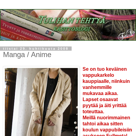
tiistai 29. huhtikuuta 2008
Manga / Anime
Se on tuo keväinen
vappukarkelo
kauppiaalle, niinkuin
vanhemmille
mukavaa aikaa.
Lapset osaavat
pyytää ja äiti yrittää
toteuttaa.
Meillä nuorimmainen
tahtoi aikaa sitten
koulun vappubileisiin
asukseen Fullmetal