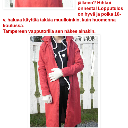
jälkeen? Hihkui
onnesta!
Lopputulos
on hyvä ja poika 10-
v, haluaa käyttää takkia muulloinkin, kuin huomenna
koulussa.
Tampereen vapputorilla sen näkee ainakin.