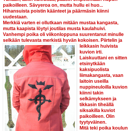
paik
o
illeen. Sävyeroa on, mutta hullu ei huo...
Hihansuista poistin käänteet ja päärmäsin kiinni
uudestaan.
Merkkiä varten ei ollutkaan mitään mustaa kangasta,
mutta kaapista löytyi joutilas musta kaulahuivi.
Vanhempi poika oli viikonloppuna suurentanut minulle
selkään tulevasta merkistä hyvän kokoisen. Piirtelin ja
leikkasin huivi
sta
kuvion irti.
Laiskuuttani en sitten
et
sinytkään
kaksipuolista
liimakangasta, vaan
laitoin useilla
nuppineuloilla
kuvion
kiinni takin
selkämykseen ja
tikkasin tiheällä
siksakilla kuviot
pa
ikoilleen. Olin
tyytyväinen.
Mitä teki poika k
o
ulun