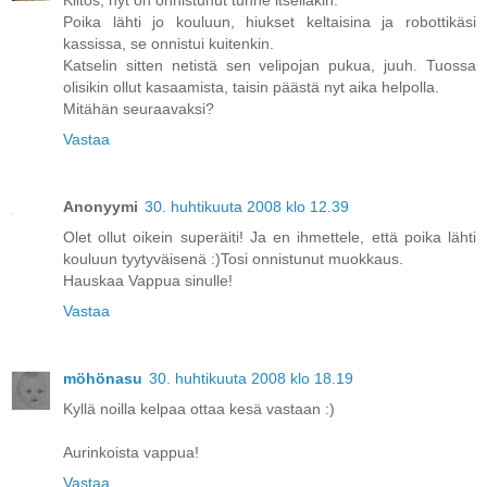
Kiitos, nyt on onnistunut tunne itselläkin.
Poika lähti jo kouluun, hiukset keltaisina ja robottikäsi
kassissa, se onnistui kuitenkin.
Katselin sitten netistä sen velipojan pukua, juuh. Tuossa
olisikin ollut kasaamista, taisin päästä nyt aika helpolla.
Mitähän seuraavaksi?
Vastaa
Anonyymi
30. huhtikuuta 2008 klo 12.39
Olet ollut oikein superäiti! Ja en ihmettele, että poika lähti
kouluun tyytyväisenä :)Tosi onnistunut muokkaus.
Hauskaa Vappua sinulle!
Vastaa
möhönasu
30. huhtikuuta 2008 klo 18.19
Kyllä noilla kelpaa ottaa kesä vastaan :)
Aurinkoista vappua!
Vastaa